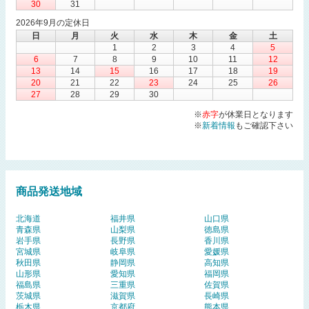
30
31
2026年9月の定休日
日
月
火
水
木
金
土
1
2
3
4
5
6
7
8
9
10
11
12
13
14
15
16
17
18
19
20
21
22
23
24
25
26
27
28
29
30
※
赤字
が休業日となります
※
新着情報
もご確認下さい
商品発送地域
北海道
福井県
山口県
青森県
山梨県
徳島県
岩手県
長野県
香川県
宮城県
岐阜県
愛媛県
秋田県
静岡県
高知県
山形県
愛知県
福岡県
福島県
三重県
佐賀県
茨城県
滋賀県
長崎県
栃木県
京都府
熊本県