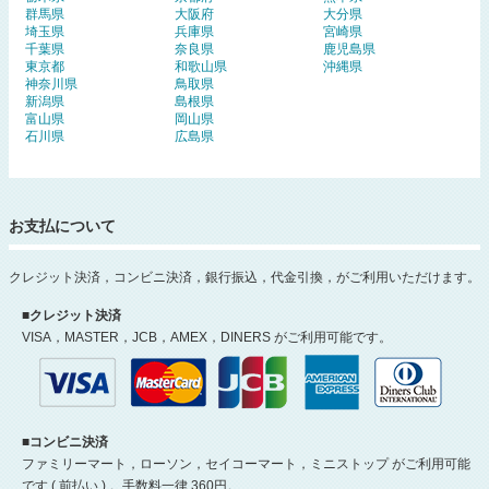
群馬県
大阪府
大分県
埼玉県
兵庫県
宮崎県
千葉県
奈良県
鹿児島県
東京都
和歌山県
沖縄県
神奈川県
鳥取県
新潟県
島根県
富山県
岡山県
石川県
広島県
お支払について
クレジット決済，コンビニ決済，銀行振込，代金引換，がご利用いただけます。
■クレジット決済
VISA，MASTER，JCB，AMEX，DINERS がご利用可能です。
■コンビニ決済
ファミリーマート，ローソン，セイコーマート，ミニストップ がご利用可能
です ( 前払い ) 。手数料一律 360円。