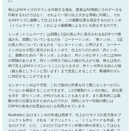
い。
例えばA4サイズのチラシを印刷する場合、業者はA4用紙にそのデータを
印刷するわけではなく、それより一回り以上大きな用紙に印刷し、それ
をA4サイズに裁断して仕上げます。この裁断位置を指定するのがトンボ
（トリムマーク）で、これにより裁断機によるズレを防止するのです。
トンボ（トリムマーク）は四隅と1辺の真ん中に表示される合計8つで構
成され、四隅についているものを「コーナートンボ」「角トンボ」、1辺
の真ん中についているものを「センタートンボ」と呼びます。コーナー
トンボはカギ型に表示されるトンボで、仕上がりのための「内トンボ」
と、裁断のための「外トンボ」とがあり、内トンボと外トンボには3mm
の間隔があります。内トンボ同士で結んだ線が仕上がり線、例えば先の
例で言えばA4サイズということになりますが、外トンボ同士を結んだ線
（裁ち落としラインと言います）まで塗足しすることで、断裁時のズレ
に対応することができます。
センタートンボは十字型、これで面付け作業を行う際にセンターがズレ
ていないか確認することができます。この2種類のトンボの他に、折位置
を示す「折りトンボ」が付けられることもあります。また基本的には裁
断や折り位置を示すためのものですが、同時にカラー印刷の際には
CMYKの各色の位置あわせにも利用されています。
Illustratorにおけるトンボの作成は簡単で、仕上がりサイズの長方形オブ
ジェクトを作り、それを「オブジェクト」→「トリムマークを作成」す
るだけです。ただ、これだけではデザイン作業の枠の目安としては心も
とないので、このトンボ（トリムマーク）を基に「ガイド」も作成して