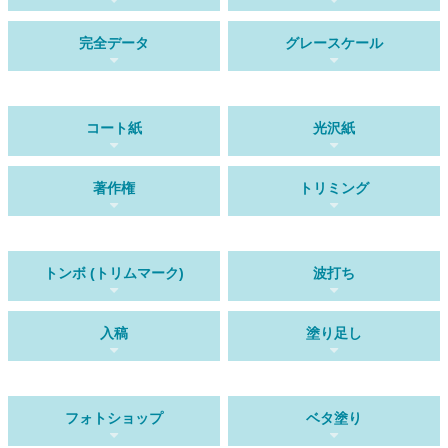
完全データ
グレースケール
コート紙
光沢紙
著作権
トリミング
トンボ (トリムマーク)
波打ち
入稿
塗り足し
フォトショップ
ベタ塗り