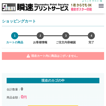
ようこそ ゲスト 様
Menu
ショッピングカート
1
2
3
4
カートの商品
お客様情報
ご注文内容確認
完了
現在カート内に商品はございません。
現在のカゴの中
0
合計数量：
0
円
商品金額：