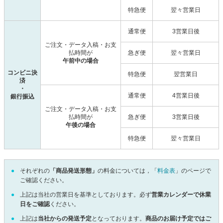
特急便
翌々営業日
通常便
3営業日後
ご注文・データ入稿・お支
払時間が
急ぎ便
翌々営業日
午前中の場合
コンビニ決
特急便
翌営業日
済
・
通常便
4営業日後
銀行振込
ご注文・データ入稿・お支
払時間が
急ぎ便
3営業日後
午後の場合
特急便
翌々営業日
それぞれの
「商品発送形態」
の料金については，「
料金表
」のページで
ご確認ください。
上記は当社の営業日を基準としております。必ず
営業カレンダーで休業
日をご確認
ください。
上記は
当社からの発送予定
となっております。
商品のお届け予定ではご