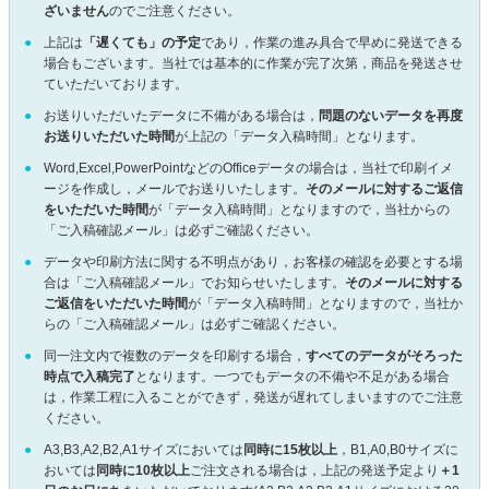
ざいません
のでご注意ください。
上記は
「遅くても」の予定
であり，作業の進み具合で早めに発送できる
場合もございます。当社では基本的に作業が完了次第，商品を発送させ
ていただいております。
お送りいただいたデータに不備がある場合は，
問題のないデータを再度
お送りいただいた時間
が上記の「データ入稿時間」となります。
Word,Excel,PowerPointなどのOfficeデータの場合は，当社で印刷イメ
ージを作成し，メールでお送りいたします。
そのメールに対するご返信
をいただいた時間
が「データ入稿時間」となりますので，当社からの
「ご入稿確認メール」は必ずご確認ください。
データや印刷方法に関する不明点があり，お客様の確認を必要とする場
合は「ご入稿確認メール」でお知らせいたします。
そのメールに対する
ご返信をいただいた時間
が「データ入稿時間」となりますので，当社か
らの「ご入稿確認メール」は必ずご確認ください。
同一注文内で複数のデータを印刷する場合，
すべてのデータがそろった
時点で入稿完了
となります。一つでもデータの不備や不足がある場合
は，作業工程に入ることができず，発送が遅れてしまいますのでご注意
ください。
A3,B3,A2,B2,A1サイズにおいては
同時に15枚以上
，B1,A0,B0サイズに
おいては
同時に10枚以上
ご注文される場合は，上記の発送予定より
＋1