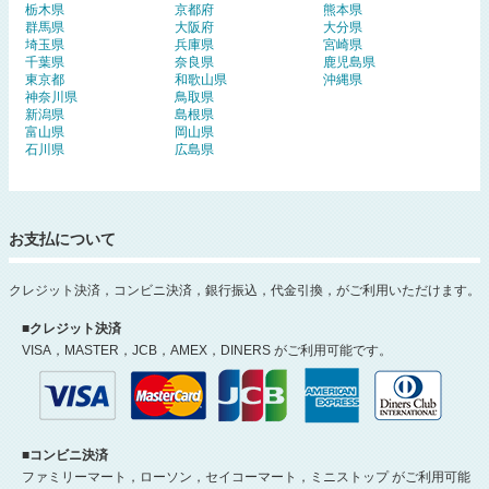
栃木県
京都府
熊本県
群馬県
大阪府
大分県
埼玉県
兵庫県
宮崎県
千葉県
奈良県
鹿児島県
東京都
和歌山県
沖縄県
神奈川県
鳥取県
新潟県
島根県
富山県
岡山県
石川県
広島県
お支払について
クレジット決済，コンビニ決済，銀行振込，代金引換，がご利用いただけます。
■クレジット決済
VISA，MASTER，JCB，AMEX，DINERS がご利用可能です。
■コンビニ決済
ファミリーマート，ローソン，セイコーマート，ミニストップ がご利用可能