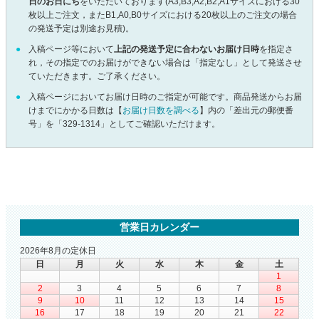
日のお日にち
をいただいております(A3,B3,A2,B2,A1サイズにおける30
枚以上ご注文，またB1,A0,B0サイズにおける20枚以上のご注文の場合
の発送予定は別途お見積)。
入稿ページ等において
上記の発送予定に合わないお届け日時
を指定さ
れ，その指定でのお届けができない場合は「指定なし」として発送させ
ていただきます。ご了承ください。
入稿ページにおいてお届け日時のご指定が可能です。商品発送からお届
けまでにかかる日数は【
お届け日数を調べる
】内の「差出元の郵便番
号」を「329-1314」としてご確認いただけます。
営業日カレンダー
2026年8月の定休日
日
月
火
水
木
金
土
1
2
3
4
5
6
7
8
9
10
11
12
13
14
15
16
17
18
19
20
21
22