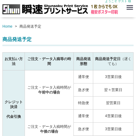
ようこそ ゲスト 様
Menu
Home
商品発送予定
商品発送予定
お支払い方
ご注文・データ入稿等の時
商品発送
商品発送予定日
（遅く
法
間
形態
ても）
通常便
3営業日後
ご注文・データ入稿時間が
急ぎ便
翌々営業日
午前中の場合
クレジット
特急便
翌営業日
決済
・
通常便
4営業日後
代金引換
ご注文・データ入稿時間が
急ぎ便
3営業日後
午後の場合