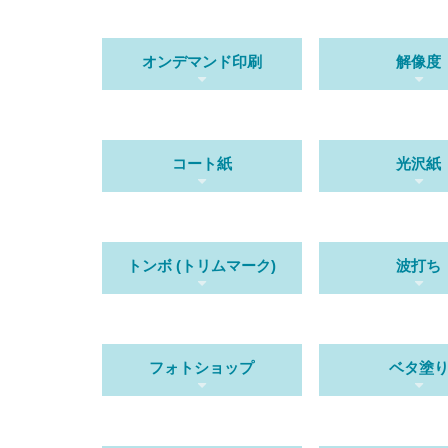
オンデマンド印刷
解像度
コート紙
光沢紙
トンボ (トリムマーク)
波打ち
フォトショップ
ベタ塗