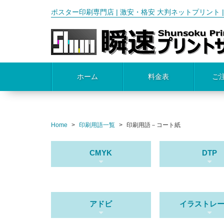
ポスター印刷専門店 | 激安・格安 大判ネットプリント | A3,B
ホーム
料金表
ご
Home
印刷用語一覧
印刷用語－コート紙
CMYK
DTP
アドビ
イラストレ