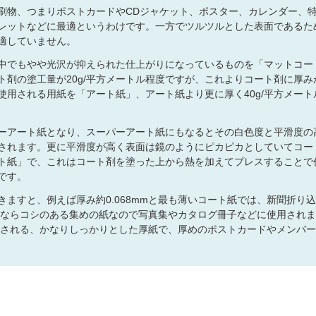
刷物、つまりポストカードやCDジャケット、ポスター、カレンダー、
レットなどに最適というわけです。一方でツルツルとした表面であるた
適していません。
中でもやや光沢が抑えられた仕上がりになっているものを「マットコー
剤の塗工量が20g/平方メートル程度ですが、これよりコート剤に厚み
に使用される用紙を「アート紙」、アート紙より更に厚く40g/平方メート
ーアート紙となり、スーパーアート紙にもなるとその白色度と平滑度の
されます。更に平滑度が高く表面は鏡のようにピカピカとしていてコー
ト紙」で、これはコート剤を塗った上から熱を加えてプレスすることで
です。
ますと、例えば厚み約0.068mmと最も薄いコート紙では、新聞折り
mmならコシのある集めの紙なので写真集やカタログ冊子などに使用され
使用される、かなりしっかりとした厚紙で、厚めのポストカードやメンバ