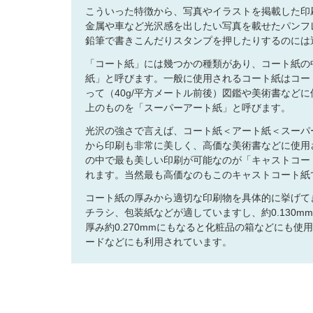
こういった特徴から、写真やイラストを掲載した印
金属や車など光沢感を出したい写真を載せたパンフ
鉛筆で書きこんだりスタンプを押したりするのには
「コート紙」には幾つかの種類があり、コート紙の
紙」と呼びます。一般に使用されるコート紙はコート
って（40g/平方メートル前後）図鑑や美術書など
上のものを「スーパーアート紙」と呼びます。
光沢の強さで言えば、コート紙＜アート紙＜スーパ
から印刷も非常に美しく、高価な美術書などに使用
の中で最も美しい印刷が可能なのが「キャストコー
れます。当然最も高価なのもこのキャストコート紙
コート紙の厚みから適切な印刷物を具体的に挙げてき
チラシ、包装紙などが適していますし、約0.130
厚み約0.270mmにもなると化粧品の箱などにも
ードなどにも利用されています。