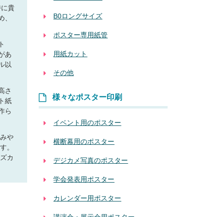
特に貴
B0ロングサイズ
め、
ポスター専用紙管
ト
用紙カット
があ
ル以
その他
高さ
様々なポスター印刷
ト紙
作ら
イベント用のポスター
込みや
横断幕用のポスター
ます。
ーズカ
デジカメ写真のポスター
学会発表用ポスター
カレンダー用ポスター