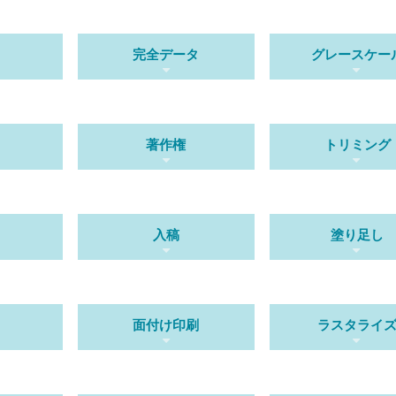
完全データ
グレースケー
著作権
トリミング
入稿
塗り足し
り
面付け印刷
ラスタライ