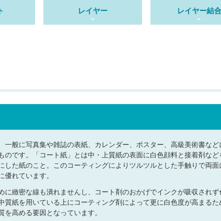
ト
レイヤー
レイヤー結
、一般に写真集や雑誌の表紙、カレンダー、ポスター、高級美術書など
ものです。「コート紙」とは中・上質紙の表面に白色顔料と接着剤など
にした紙のこと。このコーティングによりツルツルとした手触りで両面
に優れています。
めに緻密な線も潰れませんし、コート剤のおかげでインクが吸収されず
中質紙を用いている上にコーティング剤によって更に白色度が高まるた
質を高める要因となっています。