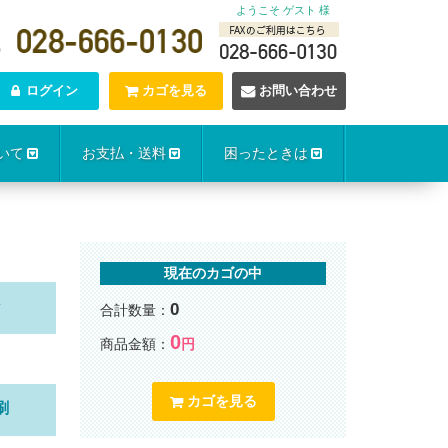
ようこそ ゲスト 様
0
ログイン
カゴを見る
お問い合わせ
いて
お支払・送料
困ったときは
現在のカゴの中
ン
0
合計数量：
0
商品金額：
円
カゴを見る
刷