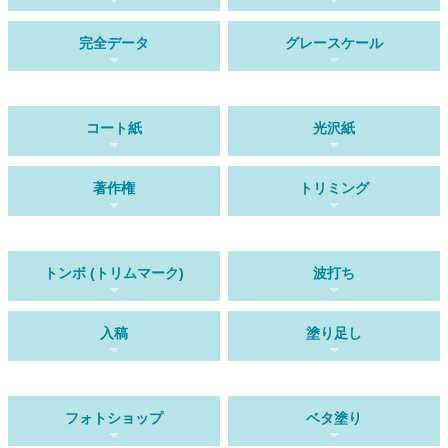
完全データ
グレースケール
コート紙
光沢紙
著作権
トリミング
トンボ (トリムマーク)
波打ち
入稿
塗り足し
フォトショップ
ベタ塗り