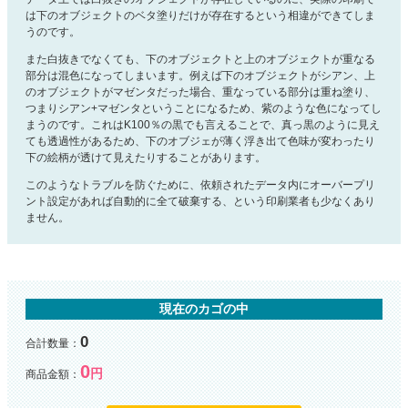
は下のオブジェクトのベタ塗りだけが存在するという相違ができてしま
うのです。
また白抜きでなくても、下のオブジェクトと上のオブジェクトが重なる
部分は混色になってしまいます。例えば下のオブジェクトがシアン、上
のオブジェクトがマゼンタだった場合、重なっている部分は重ね塗り、
つまりシアン+マゼンタということになるため、紫のような色になってし
まうのです。これはK100％の黒でも言えることで、真っ黒のように見え
ても透過性があるため、下のオブジェが薄く浮き出て色味が変わったり
下の絵柄が透けて見えたりすることがあります。
このようなトラブルを防ぐために、依頼されたデータ内にオーバープリ
ント設定があれば自動的に全て破棄する、という印刷業者も少なくあり
ません。
現在のカゴの中
0
合計数量：
0
円
商品金額：