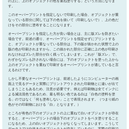
の上に、上のオブジェクトの色を重ね塗りする」という方法になりま
す。
このオーバープリントを指定しないで印刷した場合、オブジェクトが重
なっている部分に関しては下の色を抜いて（印刷しないで）、上の色だ
けをその部分に塗布することになります。
オーバープリントを指定した方が良い場合とは、主に版ズレを防ぎたい
場合です。前述の通り、オーバープリントを指定せずにプリントする
と、オブジェクトが重なっている部分は、下の版が抜かれた状態で上の
版の色が印刷されますから、この抜かれた部分に正確に上の色が印刷さ
れなければズレた部分が白く残ってしまいます。これが「版ズレ」で、
わずかなズレも許されない場合には、下のオブジェクトを塗った上から
上のオブジェクトを重ねて印刷するオーバープリントが適していると言
えるわけです。
しかし不要なオーバープリントは、前述したようにコンピューターの画
面上で見るデータと実際にプリントアウトされた印刷物とに違いが出て
しまうこともあるため、注意が必要です。例えば印刷物は全てインクに
よる減法混色であるため、最も明るい色である白は「白色の塗料を塗
る」のではなく「何も塗布しない」ことで表現されます。（つまり紙の
色がその印刷物における「白」となります。）
ところが有色の下のオブジェクトの上に重ねて白いオブジェクトが存在
すると、オーバープリントの場合下のオブジェクトをベタ塗りすること
になるため、上の白いオブジェクトがなくなってしまいます。こうして
データ上では白抜きのオブジェクトが存在しているのに、実際の印刷で