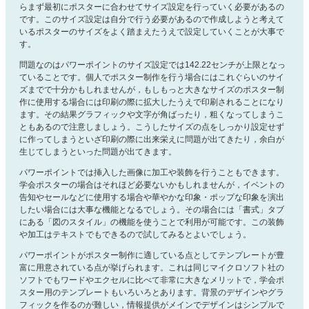
らまず最初にポスターに合わせてサイズ設定を行っていく必要があるの
です。このサイズ設定は自分で行う必要があるので作成しようと考えて
いるポスターのサイズをよく踏まえたうえで設定していくことが大事で
す。
問題なのはパワーポイントのサイズ設定では142.22センチが上限となっ
ていることです。個人でポスター制作を行う場合にはこれぐらいのサイ
ズまでで十分かもしれませんが，もしもっと大きなサイズのポスター制
作に使用する場合には印刷の際に拡大したうえで印刷されることになり
ます。その結果グラフィックや文字が角ばったり，粗くなってしまうこ
ともあるので注意しましょう。こうしたサイズの点をしっかり設定せず
に作ってしまうといざ印刷の際に出来栄えに問題が出てきたり，余白が
生じてしまうといった問題が出てきます。
パワーポイントでは挿入した画像に加工や装飾を行うこともできます。
学会ポスターの場合はそれほど必要ないかもしれませんが，イベントの
告知やセールなどに使用する場合や華やかな印象・ポップな印象を演出
したい場合には大事な機能となるでしょう。その場合には「書式」タブ
にある「図のスタイル」の機能を使うことで利用が可能です。この装飾
や加工はテキストでもできるので試してみるとよいでしょう。
パワーポイントがポスター制作に適している点としてテンプレートが豊
富に用意されている点が挙げられます。これは同じマイクロソフト社の
ソフトでもワードやエクセルに比べて非常に大きなメリットで，学会ポ
スター用のテンプレートもいろいろとあります。背景のデザインやグラ
フィックを作るのが難しい，情報提供がメインでデザインはシンプルで