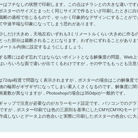
ーはフチなしの状態で印刷します。この点はチラシとの大きな違いです
ポスターのサイズとまったく同じサイズで作るといざ印刷したときに白
裁断の過程で生じるもので，せっかく印象的なデザインにすることがで
て中途半端な印象になってしまう恐れがあります。
少しだけ大きめ，天地左右いずれも3ミリメートルくらい大きめに作る
とった部分は裁断されることになります。わずかにずれることがありま
リメートル内側に設定するようにしましょう。
する際には必ず忘れてはならないポイントとなる解像度の問題。Web上
はいろいろな面で違いが出てくるわけですが，その中でももっとも注意
定では72dpi程度で問題なく表示されますが，ポスターの場合はこの解像度
物の輪郭がギザギザになってしまい素人くさくなるのです。解像度に関
が異なりますが，Photoshopの場合は350dpiが一般的です。
ギャップで注意が必要なのがカラーモード設定です。パソコンでのグラ
ですが，ポスター印刷では色の三原則を基準にしたCMY(CMYK)モード
作成しないとデータ上の色合いと実際に印刷したポスターの色合いに大