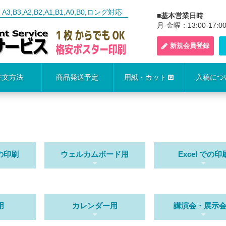
3,A2,B2,A1,B1,A0,B0,ロング対応
■基本営業日時
月-金曜：13:00-17:0
新規会員登録
注文方法
商品発送予定
用紙・カット
入稿につ
 での印刷
ウェルカムボード用
Excel での印
用
カレンダー用
講演会・展示