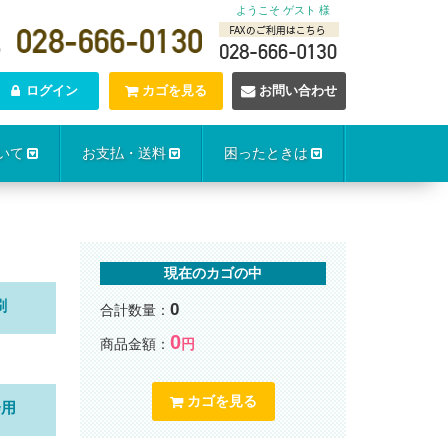
ようこそ ゲスト 様
0
ログイン
カゴを見る
お問い合わせ
いて
お支払・送料
困ったときは
現在のカゴの中
刷
0
合計数量：
0
商品金額：
円
カゴを見る
会用