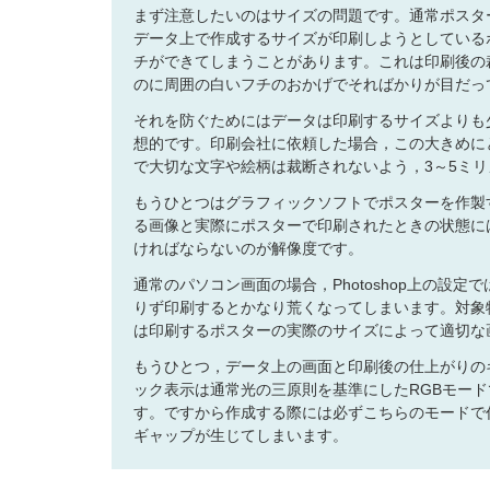
まず注意したいのはサイズの問題です。通常ポスタ
データ上で作成するサイズが印刷しようとしている
チができてしまうことがあります。これは印刷後の
のに周囲の白いフチのおかげでそればかりが目だっ
それを防ぐためにはデータは印刷するサイズよりも
想的です。印刷会社に依頼した場合，この大きめに
で大切な文字や絵柄は裁断されないよう，3～5ミ
もうひとつはグラフィックソフトでポスターを作製
る画像と実際にポスターで印刷されたときの状態に
ければならないのが解像度です。
通常のパソコン画面の場合，Photoshop上の設
りず印刷するとかなり荒くなってしまいます。対象
は印刷するポスターの実際のサイズによって適切な画素数
もうひとつ，データ上の画面と印刷後の仕上がりの
ック表示は通常光の三原則を基準にしたRGBモード
す。ですから作成する際には必ずこちらのモードで
ギャップが生じてしまいます。