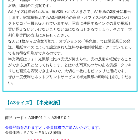
沢紙」印刷のご提案です。
A3サイズは長辺42.0cm、短辺29.7cmの大きさで、A4用紙の2枚分に相当
します。家電量販店でもA3用紙対応の家庭・オフィス用の比較的コンパ
クトなコピー機も扱われていますが、写真に使用するインクの量や用紙も
買い揃えないといけないことなど気になる点もあるでしょう。そこで、大
判印刷専門の当店にお任せください。
なんと1枚からご注文可能で、オプションの「特急便」では翌営業日の発
送。用紙サイズによって設定された送料や各種割引制度・クーポンでとっ
てもお得な印刷ができるのです。
半光沢紙はフォト光沢紙に比べ光沢が抑えられ、光の反射を軽減すること
ができる加工となっております。とはいえ写真のツヤのある質感・クッキ
リした画質を表現できますので、大切な一枚にもピッタリな用紙です。
ぜひ一度便利なネットプリントサービスで半光沢紙の印刷をお試しくださ
い。
【A3サイズ】【半光沢紙】
商品コード：
A3HE01-1 ～ A3HU10-2
会員登録をされますと，会員価格でご購入いただけます。
会員価格：
¥ 770 ～ ¥ 8,580
[税別]