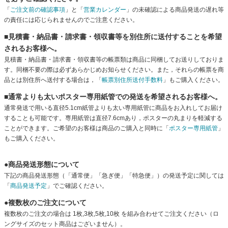
「
ご注文前の確認事項
」と「
営業カレンダー
」の未確認による商品発送の遅れ等
の責任には応じられませんのでご注意ください。
■見積書・納品書・請求書・領収書等を別住所に送付することを希望
されるお客様へ。
見積書・納品書・請求書・領収書等の帳票類は商品に同梱してお送りしておりま
す。同梱不要の際は必ずあらかじめお知らせください。また，それらの帳票を商
品とは別住所へ送付する場合は，「
帳票別住所送付手数料
」もご購入ください。
■通常よりも太いポスター専用紙管での発送を希望されるお客様へ。
通常発送で用いる直径5.1cm紙管よりも太い専用紙管に商品をお入れしてお届け
することも可能です。専用紙管は直径7.6cmあり，ポスターの丸まりを軽減する
ことができます。ご希望のお客様は商品のご購入と同時に「
ポスター専用紙管
」
もご購入ください。
●商品発送形態について
下記の商品発送形態（「通常便」「急ぎ便」「特急便」）の発送予定に関しては
「
商品発送予定
」でご確認ください。
●複数枚のご注文について
複数枚のご注文の場合は 1枚,3枚,5枚,10枚 を組み合わせてご注文ください（ロ
ングサイズのセット商品はございません）。