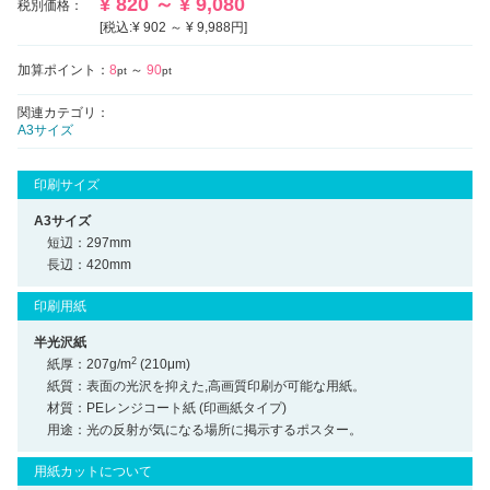
¥ 820 ～ ¥ 9,080
税別価格：
[税込:¥ 902 ～ ¥ 9,988円]
加算ポイント：
8
～
90
pt
pt
関連カテゴリ：
A3サイズ
印刷サイズ
A3サイズ
短辺：297mm
長辺：420mm
印刷用紙
半光沢紙
2
紙厚：207g/m
(210μm)
紙質：表面の光沢を抑えた,高画質印刷が可能な用紙。
材質：PEレンジコート紙 (印画紙タイプ)
用途：光の反射が気になる場所に掲示するポスター。
用紙カットについて