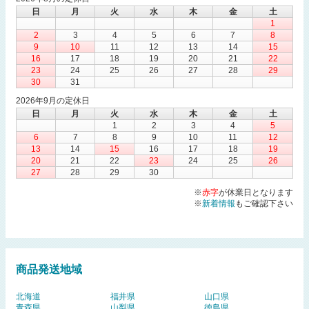
日
月
火
水
木
金
土
1
2
3
4
5
6
7
8
9
10
11
12
13
14
15
16
17
18
19
20
21
22
23
24
25
26
27
28
29
30
31
2026年9月の定休日
日
月
火
水
木
金
土
1
2
3
4
5
6
7
8
9
10
11
12
13
14
15
16
17
18
19
20
21
22
23
24
25
26
27
28
29
30
※
赤字
が休業日となります
※
新着情報
もご確認下さい
商品発送地域
北海道
福井県
山口県
青森県
山梨県
徳島県