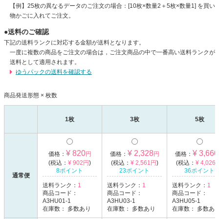
【例】25枚の異なるデータのご注文の場合：[10枚×数量2＋5枚×数量1] を買い
物かごに入れてご注文。
●送料のご確認
下記の送料ランクに対応する金額が送料となります。
一度に複数の商品をご注文の場合は，ご注文商品の中で一番高い送料ランクが
送料として適用されます。
ゆうパックの送料を確認する
商品発送形態 × 枚数
1枚
3枚
5枚
¥ 820
¥ 2,328
¥ 3,660
価格：
円
価格：
円
価格：
(税込：
¥ 902円
)
(税込：
¥ 2,561円
)
(税込：
¥ 4,026
8ポイント
23ポイント
36ポイント
通常便
送料ランク：
1
送料ランク：
1
送料ランク：
1
商品コード：
商品コード：
商品コード：
A3HU01-1
A3HU03-1
A3HU05-1
在庫数：
多数あり
在庫数：
多数あり
在庫数：
多数あ