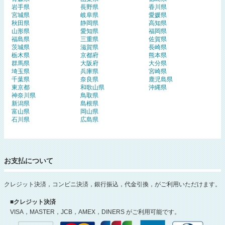
岩手県
長野県
香川県
宮城県
岐阜県
愛媛県
秋田県
静岡県
高知県
山形県
愛知県
福岡県
福島県
三重県
佐賀県
茨城県
滋賀県
長崎県
栃木県
京都府
熊本県
群馬県
大阪府
大分県
埼玉県
兵庫県
宮崎県
千葉県
奈良県
鹿児島県
東京都
和歌山県
沖縄県
神奈川県
鳥取県
新潟県
島根県
富山県
岡山県
石川県
広島県
お支払について
クレジット決済，コンビニ決済，銀行振込，代金引換，がご利用いただけます。
■クレジット決済
VISA，MASTER，JCB，AMEX，DINERS がご利用可能です。