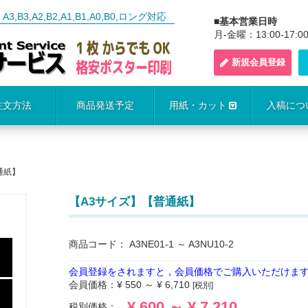
3,A2,B2,A1,B1,A0,B0,ロング対応
■基本営業日時
月-金曜：13:00-17:0
新規会員登録
注文方法
商品発送予定
用紙・カット
入稿につ
通紙】
【A3サイズ】【普通紙】
商品コード：
A3NE01-1 ～ A3NU10-2
会員登録をされますと，会員価格でご購入いただけま
会員価格：
¥ 550 ～ ¥ 6,710
[税別]
¥ 600 ～ ¥ 7,210
税別価格：