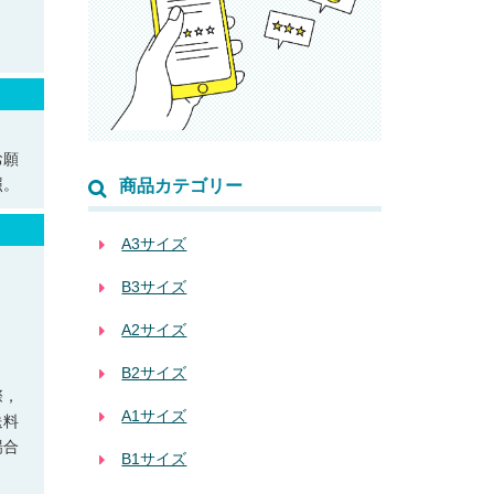
。
お願
照。
商品カテゴリー
A3サイズ
B3サイズ
A2サイズ
B2サイズ
際，
A1サイズ
送料
場合
B1サイズ
ま