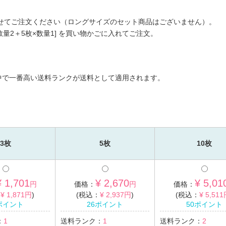
み合わせてご注文ください（ロングサイズのセット商品はございません）。
数量2＋5枚×数量1] を買い物かごに入れてご注文。
中で一番高い送料ランクが送料として適用されます。
3枚
5枚
10枚
¥ 1,701
¥ 2,670
¥ 5,01
円
価格：
円
価格：
：
¥ 1,871円
)
(税込：
¥ 2,937円
)
(税込：
¥ 5,51
ポイント
26ポイント
50ポイント
：
1
送料ランク：
1
送料ランク：
2