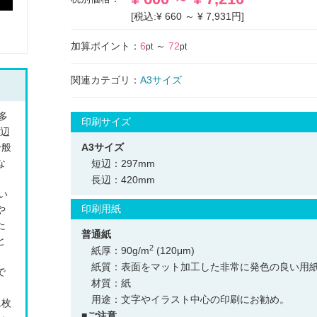
[税込:¥ 660 ～ ¥ 7,931円]
加算ポイント：
6
～
72
pt
pt
関連カテゴリ：
A3サイズ
多
印刷サイズ
長辺
一般
A3サイズ
な
短辺：297mm
長辺：420mm
い
印刷用紙
や
た
普通紙
と
2
紙厚：90g/m
(120μm)
紙質：表面をマット加工した非常に発色の良い用
で
材質：紙
用途：文字やイラスト中心の印刷にお勧め。
1枚
■ご注意