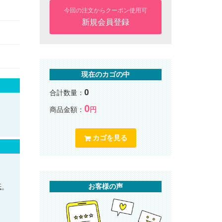
今回の注文からクーポン使用可
新規会員登録
現在のカゴの中
0
合計数量：
0
商品金額：
円
カゴを見る
お客様の声
紙。