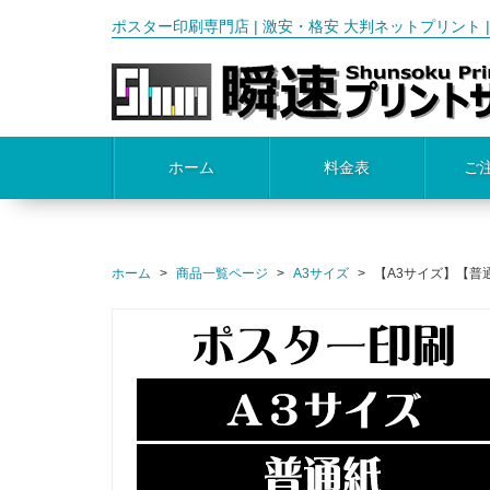
ポスター印刷専門店 | 激安・格安 大判ネットプリント | A3,B
ホーム
料金表
ご
ホーム
商品一覧ページ
A3サイズ
【A3サイズ】【普