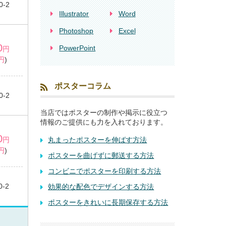
0-2
Illustrator
Word
Photoshop
Excel
0
PowerPoint
円
1円
)
ポスターコラム
0-2
当店ではポスターの制作や掲示に役立つ
情報のご提供にも力を入れております。
0
円
丸まったポスターを伸ばす方法
1円
)
ポスターを曲げずに郵送する方法
コンビニでポスターを印刷する方法
0-2
効果的な配色でデザインする方法
ポスターをきれいに長期保存する方法