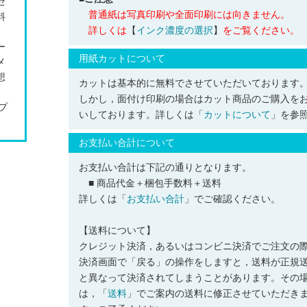
セ
普通紙は写真印刷や全面印刷には向きません。
料
詳しくは
【
インク濃度の選択
】
をご覧ください。
ー
用紙カットについて
メ
想
カットは基本的に無料でさせていただいております
しかし，面付け印刷の場合はカット商品のご購入を
プ
いしております。詳しくは「
カットについて
」を参
お支払い合計について
お支払い合計は下記の通りとなります。
■ 商品代金＋梱包手数料＋送料
詳しくは「
お支払い合計
」でご確認ください。
【送料について】
クレジット決済，あるいはコンビニ決済でご注文の
決済画面で「戻る」の操作をしますと，送料が正規
と異なって決済されてしまうことがあります。その
は，「
送料
」でご案内の送料に修正させていただき