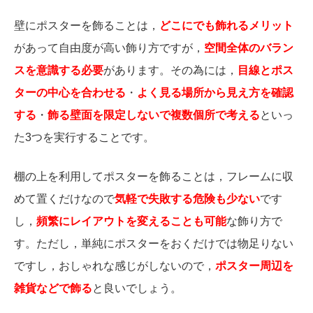
壁にポスターを飾ることは，
どこにでも飾れるメリット
があって自由度が高い飾り方ですが，
空間全体のバラン
スを意識する必要
があります。その為には，
目線とポス
ターの中心を合わせる
・
よく見る場所から見え方を確認
する
・
飾る壁面を限定しないで複数個所で考える
といっ
た3つを実行することです。
棚の上を利用してポスターを飾ることは，フレームに収
めて置くだけなので
気軽で失敗する危険も少ない
です
し，
頻繁にレイアウトを変えることも可能
な飾り方で
す。ただし，単純にポスターをおくだけでは物足りない
ですし，おしゃれな感じがしないので，
ポスター周辺を
雑貨などで飾る
と良いでしょう。