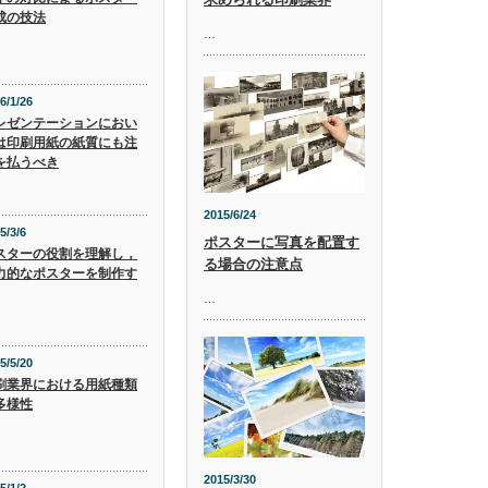
成の技法
…
6/1/26
レゼンテーションにおい
は印刷用紙の紙質にも注
を払うべき
2015/6/24
5/3/6
ポスターに写真を配置す
スターの役割を理解し，
る場合の注意点
力的なポスターを制作す
…
5/5/20
刷業界における用紙種類
多様性
2015/3/30