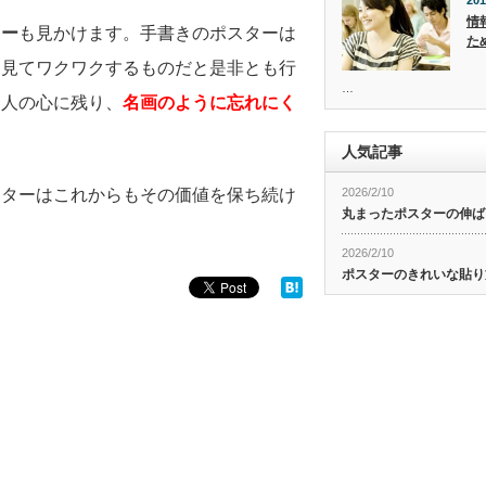
201
情
ター
も見かけます。手書きのポスターは
た
は見てワクワクするものだと是非とも行
…
た人の心に残り、
名画のように忘れにく
人気記事
2026/2/10
スターはこれからもその価値を保ち続け
丸まったポスターの伸ば
2026/2/10
ポスターのきれいな貼り