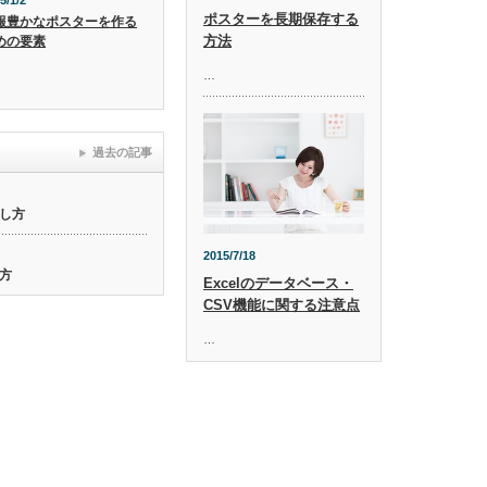
5/1/2
ポスターを長期保存する
報豊かなポスターを作る
方法
めの要素
…
過去の記事
し方
2015/7/18
方
Excelのデータベース・
CSV機能に関する注意点
…