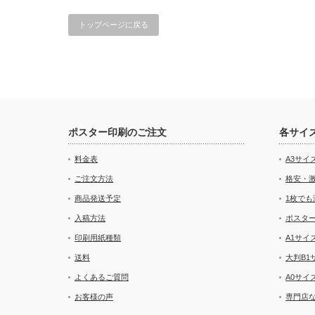
トップページに戻る
ポスター印刷のご注文
各サイ
料金表
A3サイ
ご注文方法
格安・激
商品発送予定
1枚でも
入稿方法
ポスタ
印刷用紙種類
A1サ
送料
大判B
よくあるご質問
A0サ
お客様の声
専門店