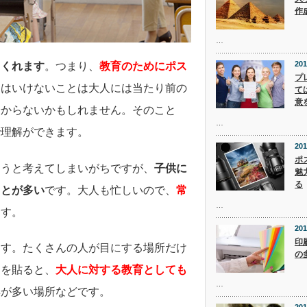
作
…
201
てくれます
。つまり、
教育のためにポス
プ
てはいけないことは大人には当たり前の
て
意
分からないかもしれません。そのこと
…
で理解ができます。
201
ポ
ろうと考えてしまいがちですが、
子供に
魅
る
ことが多い
です。大人も忙しいので、
常
…
ます。
201
印
ます。たくさんの人が目にする場所だけ
の
ーを貼ると、
大人に対する教育としても
…
棄が多い場所などです。