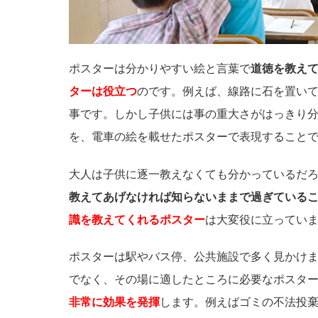
ポスターは分かりやすい絵と言葉で
道徳を教え
ターは役立つ
のです。例えば、線路に石を置い
事です。しかし子供には事の重大さがはっきり
を、電車の絵を載せたポスターで表現すること
大人は子供に逐一教えなくても分かっているだ
教えてあげなければ知らないままで過ぎている
識を教えてくれるポスター
は大変役に立ってい
ポスターは駅やバス停、公共施設で多く見かけ
でなく、その場に適したところに必要なポスタ
非常に効果を発揮
します。例えばゴミの不法投