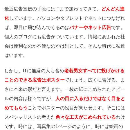
最近広告宣伝の手段にはITまで加わってきて、
どんどん進
化
しています。パソコンやタブレットでネットにつなげれ
ば、即目に飛び込んでくるのは
バナーやネット広告
です。
個人のブログにも広告がついています。情報にあふれた社
会は便利なのか不便なのかは別として、そんな時代に私達
はいます。
しかし、ITに無縁の人も含め
老若男女すべてに投げかける
ことのできる広告はポスター
でしょう。広くに告げる、ま
さに本来の形だと言えます。一枚の紙にこめられたアピー
ルの内容は様々ですが、
人の目に入るだけではなく目をと
めてもらう
ことでポスターの役目が果たせます。そこには
スペシャリストの考えた
色々な工夫がこめられている
わけ
です。時には、写真集の1ページのように、時には絵画の