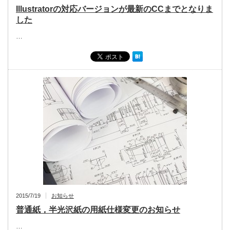
Illustratorの対応バージョンが最新のCCまでとなりま
した
…
2015/7/19
お知らせ
普通紙，半光沢紙の用紙仕様変更のお知らせ
…